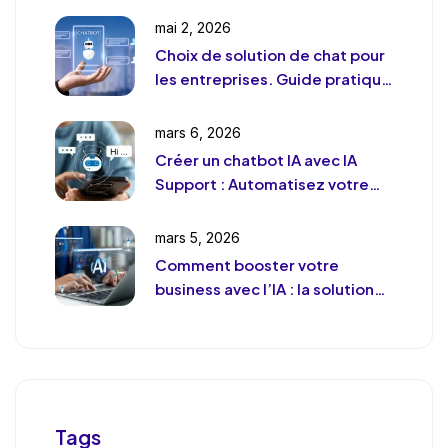
mai 2, 2026
Choix de solution de chat pour
les entreprises. Guide pratique
et pragmatique
mars 6, 2026
Créer un chatbot IA avec IA
Support : Automatisez votre
support client (sans le
déshumaniser)
mars 5, 2026
Comment booster votre
business avec l’IA : la solution
de chat révolutionnaire pour
votre entreprise
Tags