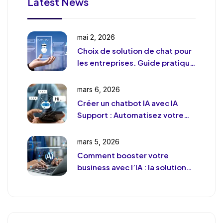
Latest News
mai 2, 2026
Choix de solution de chat pour
les entreprises. Guide pratique
et pragmatique
mars 6, 2026
Créer un chatbot IA avec IA
Support : Automatisez votre
support client (sans le
déshumaniser)
mars 5, 2026
Comment booster votre
business avec l’IA : la solution
de chat révolutionnaire pour
votre entreprise