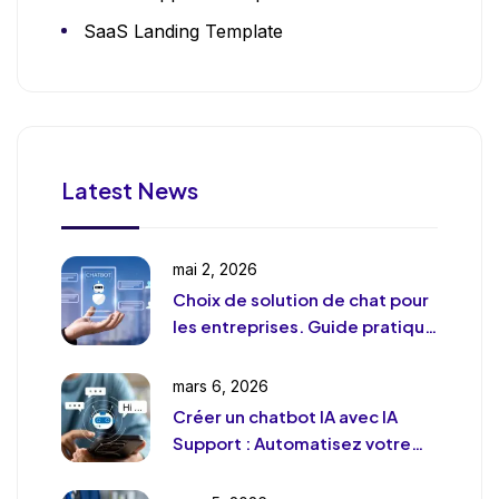
SaaS Landing Template
Latest News
mai 2, 2026
Choix de solution de chat pour
les entreprises. Guide pratique
et pragmatique
mars 6, 2026
Créer un chatbot IA avec IA
Support : Automatisez votre
support client (sans le
déshumaniser)