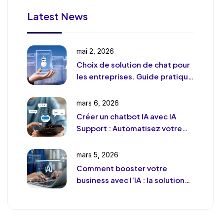
Latest News
mai 2, 2026
Choix de solution de chat pour
les entreprises. Guide pratique
et pragmatique
mars 6, 2026
Créer un chatbot IA avec IA
Support : Automatisez votre
support client (sans le
déshumaniser)
mars 5, 2026
Comment booster votre
business avec l’IA : la solution
de chat révolutionnaire pour
votre entreprise