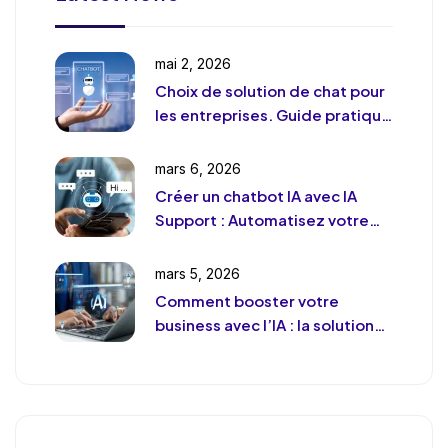
mai 2, 2026
Choix de solution de chat pour
les entreprises. Guide pratique
et pragmatique
mars 6, 2026
Créer un chatbot IA avec IA
Support : Automatisez votre
support client (sans le
déshumaniser)
mars 5, 2026
Comment booster votre
business avec l’IA : la solution
de chat révolutionnaire pour
votre entreprise