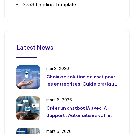
SaaS Landing Template
Latest News
mai 2, 2026
Choix de solution de chat pour
les entreprises. Guide pratique
et pragmatique
mars 6, 2026
Créer un chatbot IA avec IA
Support : Automatisez votre
support client (sans le
déshumaniser)
mars 5, 2026