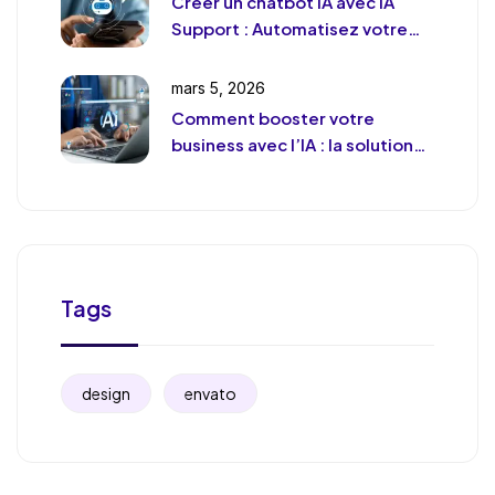
Créer un chatbot IA avec IA
Support : Automatisez votre
support client (sans le
déshumaniser)
mars 5, 2026
Comment booster votre
business avec l’IA : la solution
de chat révolutionnaire pour
votre entreprise
Tags
design
envato