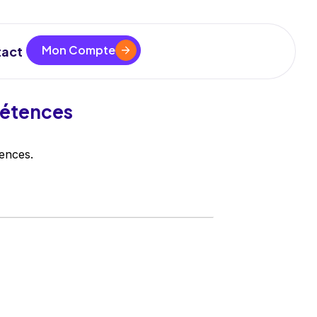
Mon Compte
act
pétences
ences.