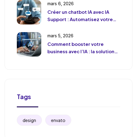
mars 6, 2026
Créer un chatbot IA avec IA
Support : Automatisez votre
support client (sans le
déshumaniser)
mars 5, 2026
Comment booster votre
business avec l’IA : la solution
de chat révolutionnaire pour
votre entreprise
Tags
design
envato