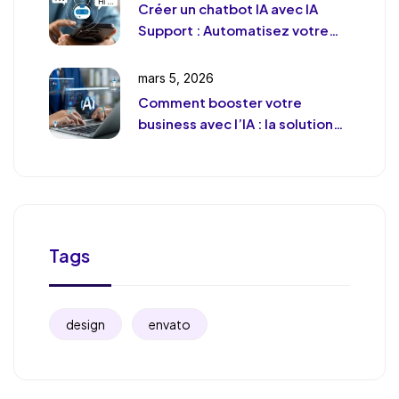
Créer un chatbot IA avec IA
Support : Automatisez votre
support client (sans le
déshumaniser)
mars 5, 2026
Comment booster votre
business avec l’IA : la solution
de chat révolutionnaire pour
votre entreprise
Tags
design
envato