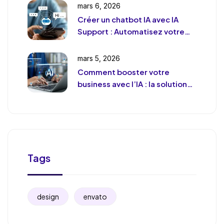
mars 6, 2026
Créer un chatbot IA avec IA
Support : Automatisez votre
support client (sans le
déshumaniser)
mars 5, 2026
Comment booster votre
business avec l’IA : la solution
de chat révolutionnaire pour
votre entreprise
Tags
design
envato