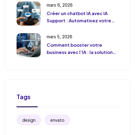
mars 6, 2026
Créer un chatbot IA avec IA
Support : Automatisez votre
support client (sans le
déshumaniser)
mars 5, 2026
Comment booster votre
business avec l’IA : la solution
de chat révolutionnaire pour
votre entreprise
Tags
design
envato