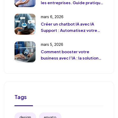
les entreprises. Guide pratique
et pragmatique
mars 6, 2026
Créer un chatbot IA avec IA
Support : Automatisez votre
support client (sans le
déshumaniser)
mars 5, 2026
Comment booster votre
business avec l’IA : la solution
de chat révolutionnaire pour
votre entreprise
Tags
design
envato