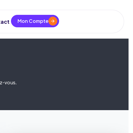
Mon Compte
act
ez-vous.