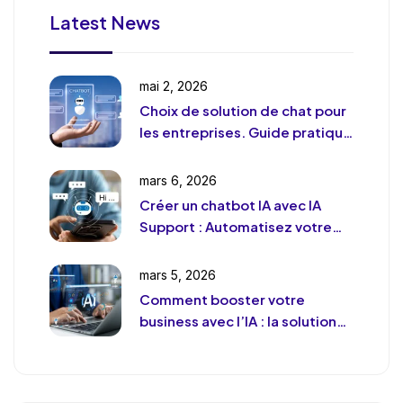
Latest News
mai 2, 2026
Choix de solution de chat pour
les entreprises. Guide pratique
et pragmatique
mars 6, 2026
Créer un chatbot IA avec IA
Support : Automatisez votre
support client (sans le
déshumaniser)
mars 5, 2026
Comment booster votre
business avec l’IA : la solution
de chat révolutionnaire pour
votre entreprise