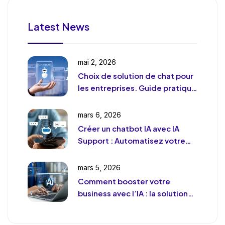
Latest News
mai 2, 2026
Choix de solution de chat pour
les entreprises. Guide pratique
et pragmatique
mars 6, 2026
Créer un chatbot IA avec IA
Support : Automatisez votre
support client (sans le
déshumaniser)
mars 5, 2026
Comment booster votre
business avec l’IA : la solution
de chat révolutionnaire pour
votre entreprise