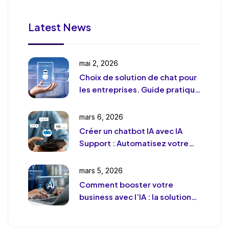
Latest News
mai 2, 2026
Choix de solution de chat pour
les entreprises. Guide pratique
et pragmatique
mars 6, 2026
Créer un chatbot IA avec IA
Support : Automatisez votre
support client (sans le
déshumaniser)
mars 5, 2026
Comment booster votre
business avec l’IA : la solution
de chat révolutionnaire pour
votre entreprise