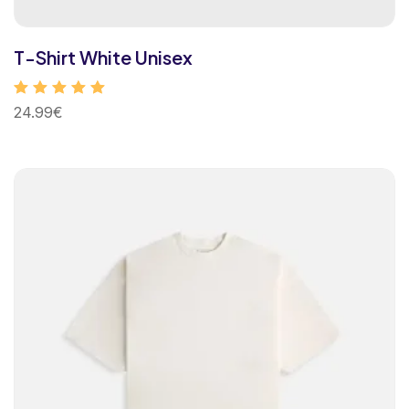
T-Shirt White Unisex
Note
24.99
€
5.00
sur 5