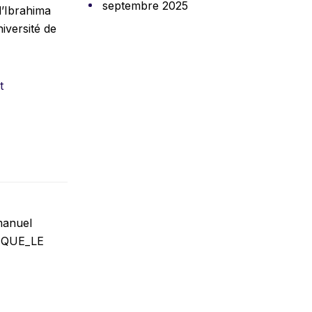
septembre 2025
d’Ibrahima
iversité de
t
manuel
RIQUE_LE