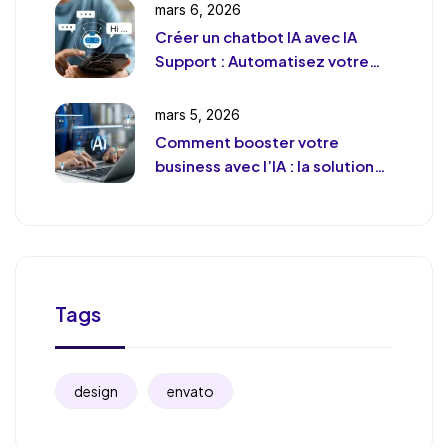
mars 6, 2026
Créer un chatbot IA avec IA
Support : Automatisez votre
support client (sans le
déshumaniser)
mars 5, 2026
Comment booster votre
business avec l’IA : la solution
de chat révolutionnaire pour
votre entreprise
Tags
design
envato