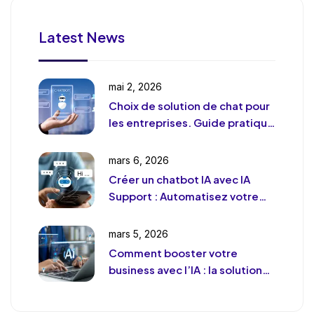
Latest News
mai 2, 2026
Choix de solution de chat pour
les entreprises. Guide pratique
et pragmatique
mars 6, 2026
Créer un chatbot IA avec IA
Support : Automatisez votre
support client (sans le
déshumaniser)
mars 5, 2026
Comment booster votre
business avec l’IA : la solution
de chat révolutionnaire pour
votre entreprise