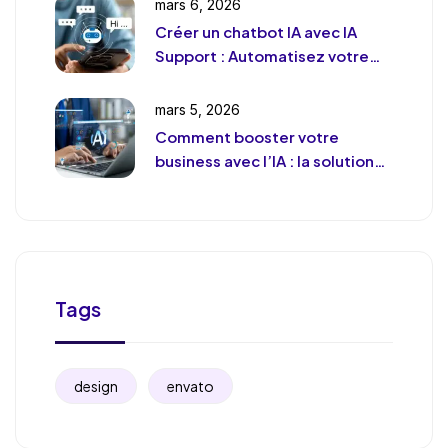
mars 6, 2026
Créer un chatbot IA avec IA
Support : Automatisez votre
support client (sans le
déshumaniser)
mars 5, 2026
Comment booster votre
business avec l’IA : la solution
de chat révolutionnaire pour
votre entreprise
Tags
design
envato