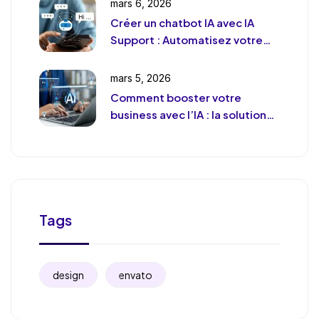
mars 6, 2026
Créer un chatbot IA avec IA
Support : Automatisez votre
support client (sans le
déshumaniser)
mars 5, 2026
Comment booster votre
business avec l’IA : la solution
de chat révolutionnaire pour
votre entreprise
Tags
design
envato