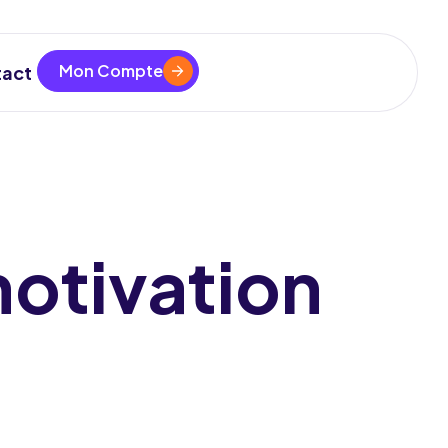
Mon Compte
act
motivation